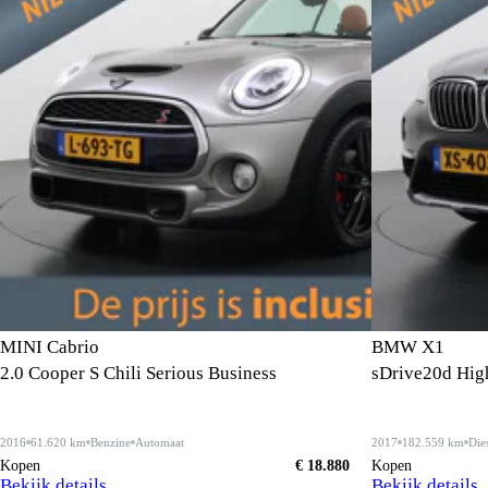
MINI Cabrio
BMW X1
2.0 Cooper S Chili Serious Business
sDrive20d Hig
2016
61.620 km
Benzine
Automaat
2017
182.559 km
Die
Kopen
€ 18.880
Kopen
Bekijk details
Bekijk details