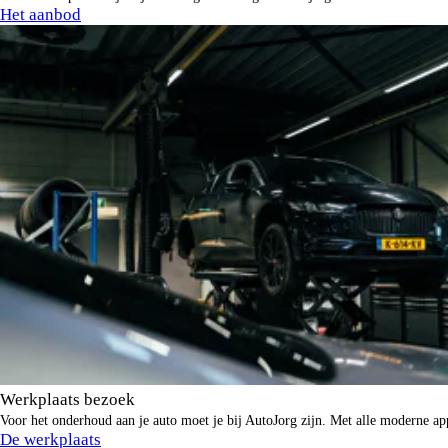
Het aanbod
Werkplaats bezoek
Voor het onderhoud aan je auto moet je bij AutoJorg zijn. Met alle moderne app
De werkplaats