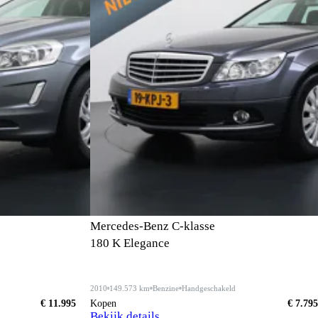
Mercedes-Benz C-klasse
180 K Elegance
2010
149.573 km
Benzine
Handgeschakeld
€ 11.995
Kopen
€ 7.795
Bekijk details