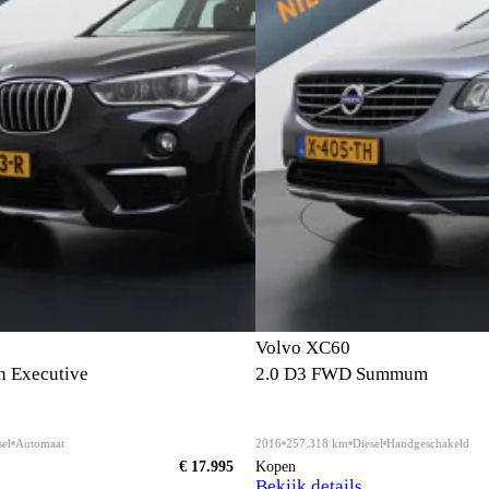
Volvo XC60
h Executive
2.0 D3 FWD Summum
sel
Automaat
2016
257.318 km
Diesel
Handgeschakeld
€ 17.995
Kopen
Bekijk details