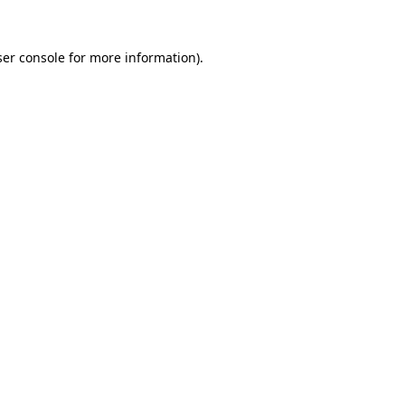
er console
for more information).
Team Autojorg 👋
✕
Welkom bij Autojorg!
Wij zijn bereikbaar via WhatsApp. Kies de gewenste
afdeling via de knoppen hieronder.