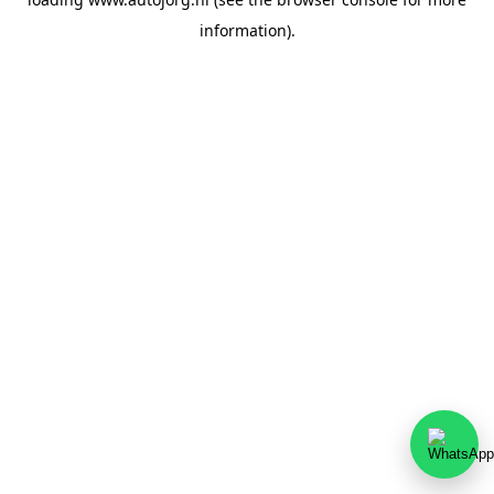
information).
Team Autojorg 👋
✕
Welkom bij Autojorg!
Wij zijn bereikbaar via WhatsApp. Kies de gewenste
afdeling via de knoppen hieronder.