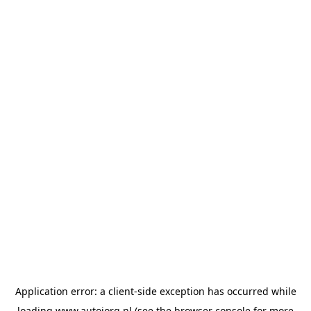
Application error: a
client
-side exception has occurred while
loading
www.autojorg.nl
(see the
browser console
for more