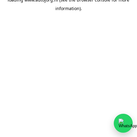
information).
Team Autojorg 👋
✕
Welkom bij Autojorg!
Wij zijn bereikbaar via WhatsApp. Kies de gewenste
afdeling via de knoppen hieronder.