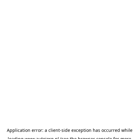
Application error: a
client
-side exception has occurred while
loading
www.autojorg.nl
(see the
browser console
for more