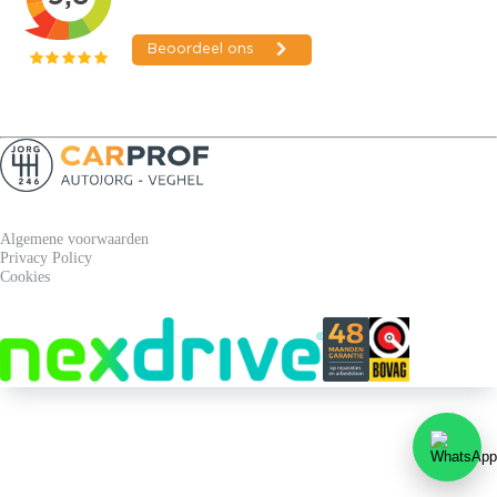
Team Autojorg 👋
✕
Welkom bij Autojorg!
Wij zijn bereikbaar via WhatsApp. Kies de gewenste
Algemene voorwaarden
afdeling via de knoppen hieronder.
Privacy Policy
Cookies