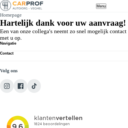
Menu
Homepage
Hartelijk dank voor uw aanvraag!
Een van onze collega's neemt zo snel mogelijk contact
met u op.
Navigatie
Occasions
Contact
Werkplaats
Route bekijken
Diensten
Heuvelplein 2, 5463 XG Veghel
Over ons
Volg ons
+31 (0) 413 317752
Vacatures
info@autojorg.nl
Contact