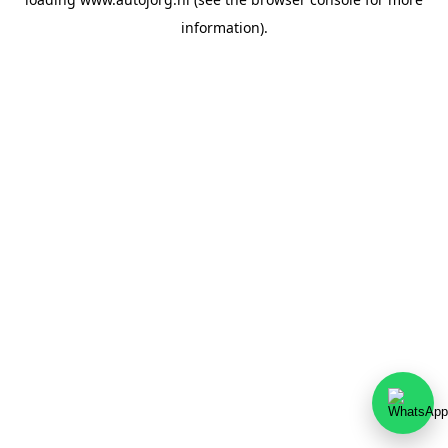
information).
Team Autojorg 👋
✕
Welkom bij Autojorg!
Wij zijn bereikbaar via WhatsApp. Kies de gewenste
afdeling via de knoppen hieronder.