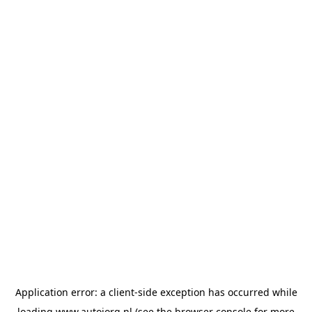
Application error: a
client
-side exception has occurred while
loading
www.autojorg.nl
(see the
browser console
for more