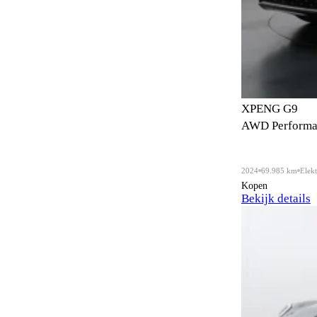
Bandenreparatieset
1
Bandenspanningscontrole
95
Bestuurdersstoel in hoogte
29
verstelbaar
XPENG G9
Bestuurdersstoel met massagefunctie
5
AWD Performa
Bi-xenon verlichting
10
2024
69.985 km
Elekt
Bluetooth
1
Kopen
Bekijk details
Bluetooth carkit
2
Bochtenverlichting
22
Boordcomputer
40
Botspreventiesysteem
79