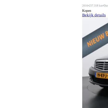
Adaptive cruise control
36
2016
257.318 km
Die
Airbag bestuurder
Kopen
100
Bekijk details
Airbag passagier
100
Airbags achter
1
Airbags voor
1
Airconditioning
14
Airconditioning achter
12
Alarmsysteem
105
Alarmsysteem klasse I
79
Alarmsysteem klasse III
14
Alcantara bekleding
10
Android Auto
53