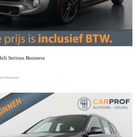
hili Serious Business
ine
Automaat