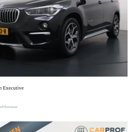
h Executive
sel
Automaat