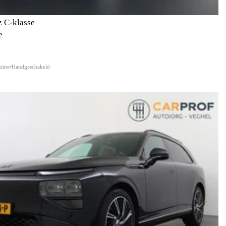
 C-klasse
e
zine
Handgeschakeld