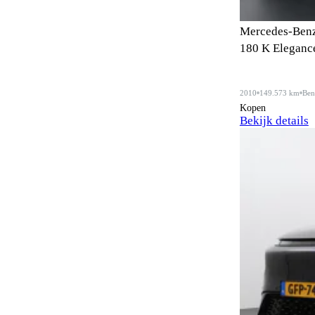
Anti-slipregeling
72
Mercedes-Benz
180 K Eleganc
Antiblokkeersysteem
104
Apple CarPlay
52
2010
149.573 km
Ben
Kopen
Automatisch dimmende
69
Bekijk details
binnenspiegel
Automatisch dimmende
39
buitenspiegels
Automatisch noodremsysteem
76
Automatische dimlichten
73
Automatische parkeerassistent
34
Bagageafdekking
19
Bagagescheidingsnet
7