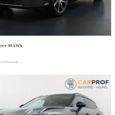
nce 98 kWh
risch
Automaat