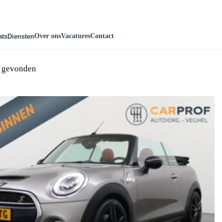
Over ons
Vacatures
Contact
ats
Diensten
n gevonden