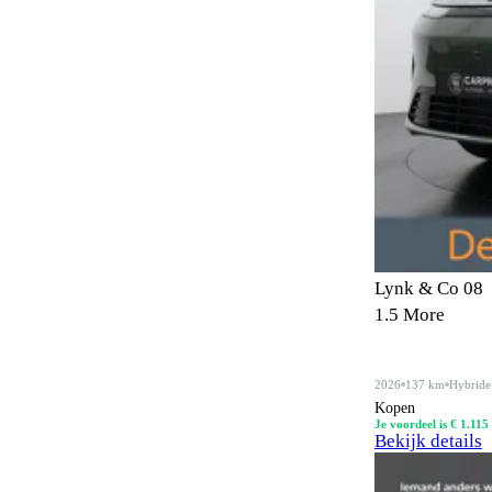
Botswaarschuwingsysteem
61
Buitenspiegels in carrosseriekleur
14
Buitentemperatuurmeter
6
Bumpers in carrosseriekleur
5
CD-wisselaar
3
Carkit
7
Centrale deurvergrendeling
4
Lynk & Co 08
Centrale deurvergrendeling
66
1.5 More
afstandbediend
Climate control
87
2026
137 km
Hybride
Kopen
Comfortstoelen
8
Je voordeel is € 1.115
Bekijk details
Connected services
61