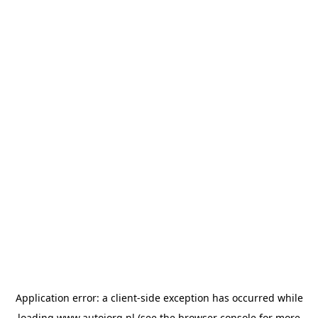
Application error: a
client
-side exception has occurred while
loading
www.autojorg.nl
(see the
browser console
for more