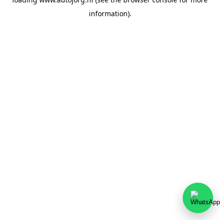
information).
Team Autojorg 👋
✕
Welkom bij Autojorg!
Wij zijn bereikbaar via WhatsApp. Kies de gewenste
afdeling via de knoppen hieronder.