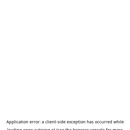
Application error: a
client
-side exception has occurred while
loading
www.autojorg.nl
(see the
browser console
for more