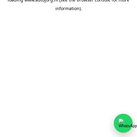
information).
Team Autojorg 👋
✕
Welkom bij Autojorg!
Wij zijn bereikbaar via WhatsApp. Kies de gewenste
afdeling via de knoppen hieronder.