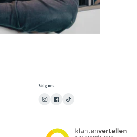
Volg ons
Team Autojorg 👋
✕
Welkom bij Autojorg!
Wij zijn bereikbaar via WhatsApp. Kies de gewenste
afdeling via de knoppen hieronder.