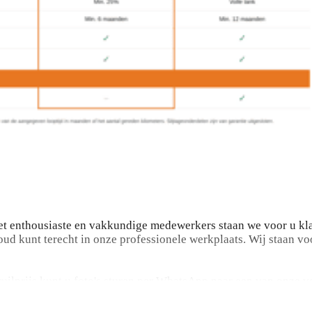
t enthousiaste en vakkundige medewerkers staan we voor u kla
ud kunt terecht in onze professionele werkplaats. Wij staan vo
nruilprijs kunt u foto's sturen per WhatsApp naar een van onze 