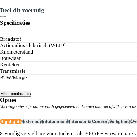
Deel dit voertuig
Specificaties
Mijn auto taxeren
Brandstof
Actieradius elektrisch (WLTP)
Afspraak maken
Kilometerstand
Bouwjaar
Kenteken
Transmissie
BTW/Marge
Alle specificaties
Opties
Voertuigopties zijn automatisch gegenereerd en kunnen daarom afwijken van de 
Highlights
Exterieur
Infotainment
Interieur & Comfort
Veiligheid
Ov
8-voudig verstelbare voorstoelen – als 300AP + verwarmbare 