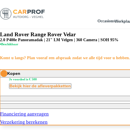
Occasions
Werkpla
Werkplaats
Diensten
Land Rover Range Rover Velar
Afspraak maken
Inkoop & Taxatie
2.0 P400e Panoramadak | 21" LM Velgen | 360 Camera | SOH 95%
Onderhoud & Reparatie
Financieren & Leasen
Beschikbaar
Uitlijning
Verzekeren
Storingsdiagnose
Wielen balanceren
Komt u langs? Plan vooraf een afspraak zodat we alle tijd voor u hebben.
Bandenservice
Airco service
Kopen
Je voordeel is € 500
Bekijk hier de afleverpakketten
Financiering aanvragen
Verzekering berekenen