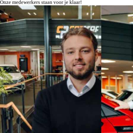
Onze medewerkers staan voor je klaar!
Len Steusfij
op +31 (0)6 82044655
Op al onze voertuigen is standaard het AutoJorg Basis P