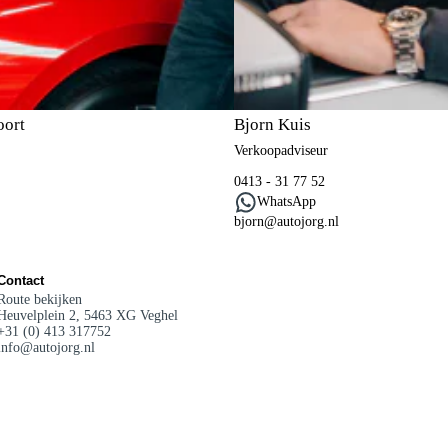
oort
Bjorn Kuis
Verkoopadviseur
0413 - 31 77 52
WhatsApp
bjorn@autojorg.nl
Contact
Route bekijken
Heuvelplein 2, 5463 XG Veghel
+31 (0) 413 317752
info@autojorg.nl