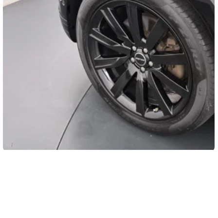
21" 9-Spoke lichtmetalen velgen ‘Style 9001’ in