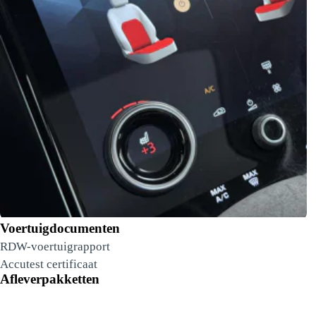
Voertuigdocumenten
RDW-voertuigrapport
Accutest certificaat
Afleverpakketten
8-voudig verstelbare voorstoelen – als 300AP +