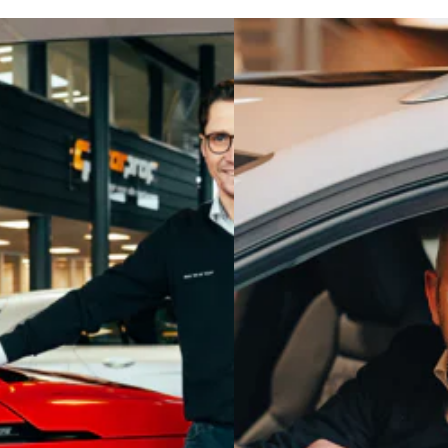
akket inbegrepen. Tegen meerprijs is het AutoJorg Premium Pak