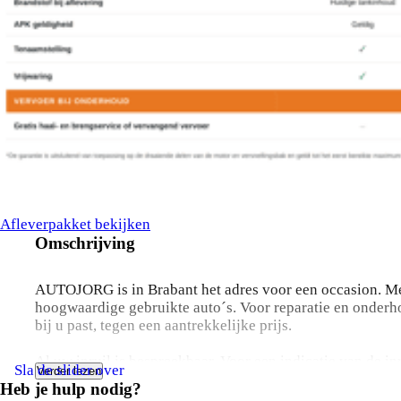
Afleverpakket bekijken
Omschrijving
AUTOJORG is in Brabant het adres voor een occasion. Me
hoogwaardige gebruikte auto´s. Voor reparatie en onderho
bij u past, tegen een aantrekkelijke prijs.
Al uw inruil is bespreekbaar. Voor een indicatie van de i
Sla de slider over
Verder lezen
Bjorn Kuis
+31 (0)6 12081639
Heb je hulp nodig?
Mark van de Voort
op +31 (0)6 53182010