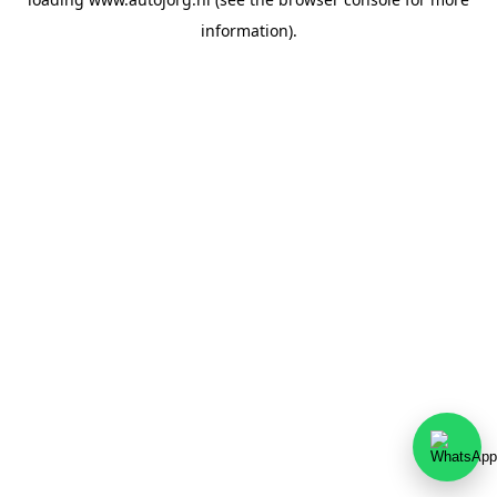
information).
Team Autojorg 👋
✕
Welkom bij Autojorg!
Wij zijn bereikbaar via WhatsApp. Kies de gewenste
afdeling via de knoppen hieronder.