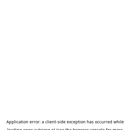
Application error: a
client
-side exception has occurred while
loading
www.autojorg.nl
(see the
browser console
for more