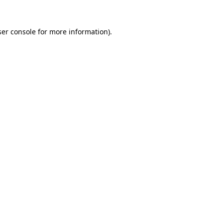
er console
for more information).
Team Autojorg 👋
✕
Welkom bij Autojorg!
Wij zijn bereikbaar via WhatsApp. Kies de gewenste
afdeling via de knoppen hieronder.