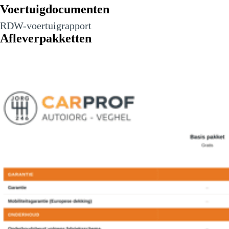
Voertuigdocumenten
RDW-voertuigrapport
Afleverpakketten
12,3" digitaal combi-instrument