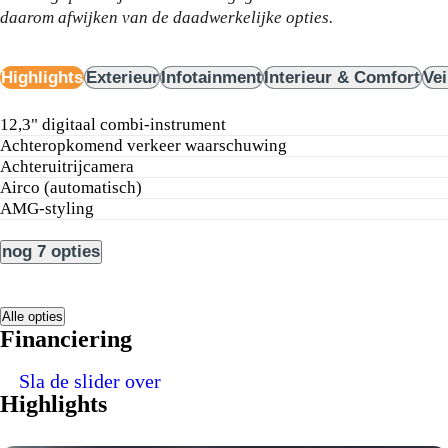
daarom afwijken van de daadwerkelijke opties.
Highlights
Exterieur
Infotainment
Interieur & Comfort
Vei
12,3" digitaal combi-instrument
achteropkomend verkeer waarschuwing
achteruitrijcamera
airco (automatisch)
AMG-styling
nog 7 opties
Alle opties
Financiering
Sla de slider over
Highlights