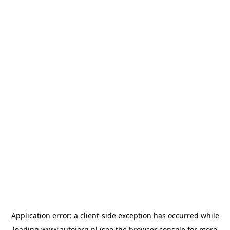
Application error: a
client
-side exception has occurred while
loading
www.autojorg.nl
(see the
browser console
for more