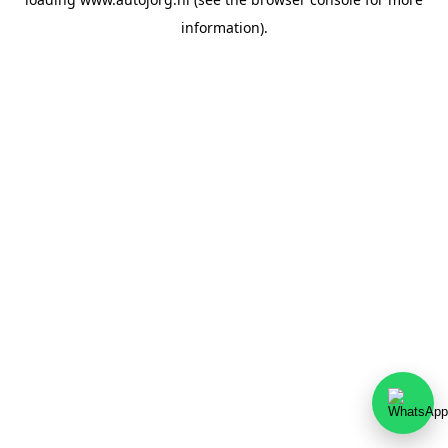
information).
Team Autojorg 👋
✕
Welkom bij Autojorg!
Wij zijn bereikbaar via WhatsApp. Kies de gewenste
afdeling via de knoppen hieronder.