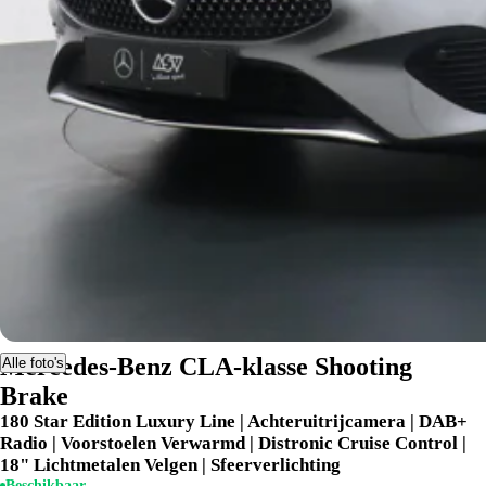
Mercedes-Benz CLA-klasse Shooting
Alle foto's
Brake
180 Star Edition Luxury Line | Achteruitrijcamera | DAB+
Radio | Voorstoelen Verwarmd | Distronic Cruise Control |
18" Lichtmetalen Velgen | Sfeerverlichting
Beschikbaar