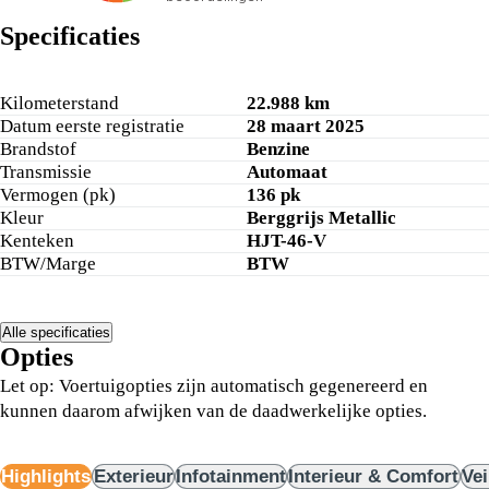
Specificaties
Kilometerstand
22.988 km
Datum eerste registratie
28 maart 2025
Brandstof
Benzine
Transmissie
Automaat
Vermogen (pk)
136 pk
Kleur
Berggrijs Metallic
Kenteken
HJT-46-V
BTW/Marge
BTW
Alle specificaties
Opties
Let op: Voertuigopties zijn automatisch gegenereerd en
kunnen daarom afwijken van de daadwerkelijke opties.
Highlights
Exterieur
Infotainment
Interieur & Comfort
Vei