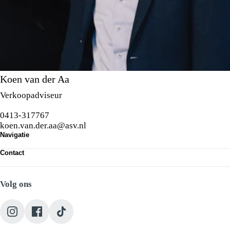
Koen van der Aa
Verkoopadviseur
0413-317767
koen.van.der.aa@asv.nl
Navigatie
Occasions
Contact
Werkplaats
Route bekijken
Diensten
Heuvelplein 2, 5463 XG Veghel
Over ons
Volg ons
+31 (0) 413 317752
Vacatures
info@autojorg.nl
Contact