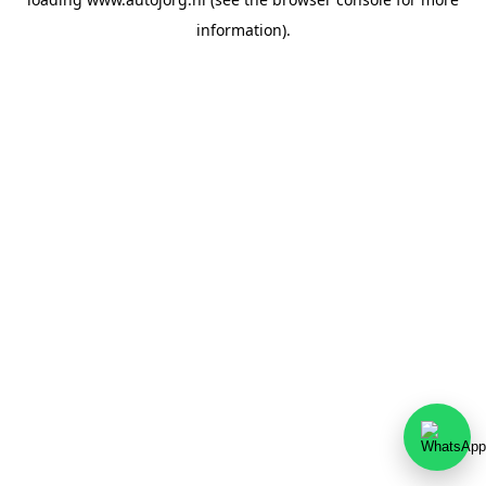
information).
Team Autojorg 👋
✕
Welkom bij Autojorg!
Wij zijn bereikbaar via WhatsApp. Kies de gewenste
afdeling via de knoppen hieronder.