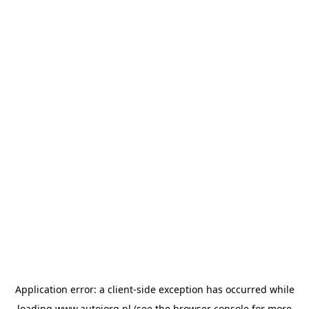
Application error: a
client
-side exception has occurred while
loading
www.autojorg.nl
(see the
browser console
for more