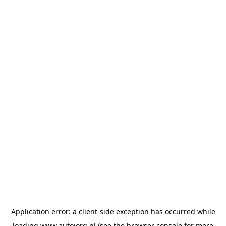
Application error: a
client
-side exception has occurred while
loading
www.autojorg.nl
(see the
browser console
for more