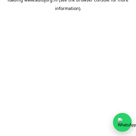
information).
Team Autojorg 👋
✕
Welkom bij Autojorg!
Wij zijn bereikbaar via WhatsApp. Kies de gewenste
afdeling via de knoppen hieronder.