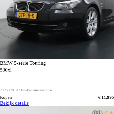
BMW 5-serie Touring
530xi
2009
178.543 km
Benzine
Automaat
Kopen
€ 11.995
Bekijk details