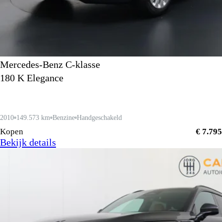
Mercedes-Benz C-klasse
180 K Elegance
2010
149.573 km
Benzine
Handgeschakeld
Kopen
€ 7.795
Bekijk details