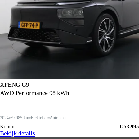
XPENG G9
AWD Performance 98 kWh
2024
69.985 km
Elektrisch
Automaat
Kopen
€ 53.995
Bekijk details