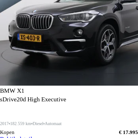
BMW X1
sDrive20d High Executive
2017
182.559 km
Diesel
Automaat
Kopen
€ 17.995