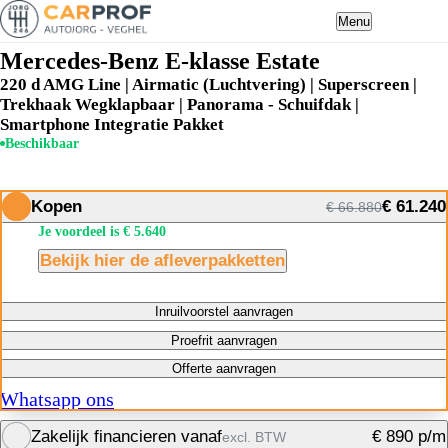
Menu
Mercedes-Benz E-klasse Estate
220 d AMG Line | Airmatic (Luchtvering) | Superscreen |
Trekhaak Wegklapbaar | Panorama - Schuifdak |
Smartphone Integratie Pakket
Beschikbaar
Kopen
€ 61.240
€ 66.880
Je voordeel is € 5.640
Bekijk hier de afleverpakketten
Inruilvoorstel aanvragen
Proefrit aanvragen
Offerte aanvragen
Whatsapp ons
Zakelijk financieren vanaf
€ 890 p/m
excl. BTW