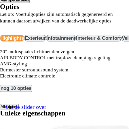
Alle specificaties
Opties
Let op: Voertuigopties zijn automatisch gegenereerd en
kunnen daarom afwijken van de daadwerkelijke opties.
Highlights
Exterieur
Infotainment
Interieur & Comfort
Vei
20" multispaaks lichtmetalen velgen
AIR BODY CONTROL met traploze dempingsregeling
AMG-styling
Burmester surroundsound system
electronic climate controle
nog 10 opties
Sla de slider over
Alle opties
Unieke eigenschappen