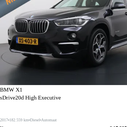
BMW X1
sDrive20d High Executive
2017
182.559 km
Diesel
Automaat