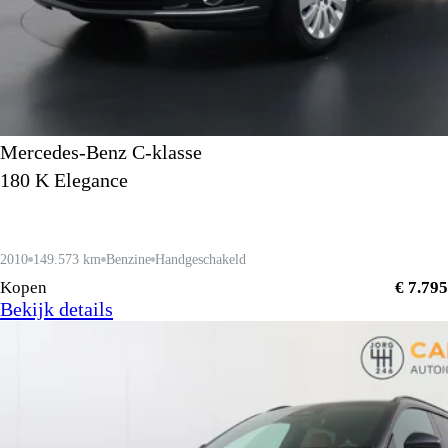
Mercedes-Benz C-klasse
180 K Elegance
2010
149.573 km
Benzine
Handgeschakeld
Kopen
€ 7.795
Bekijk details