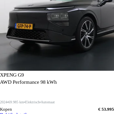
XPENG G9
AWD Performance 98 kWh
2024
69.985 km
Elektrisch
Automaat
Kopen
€ 53.995