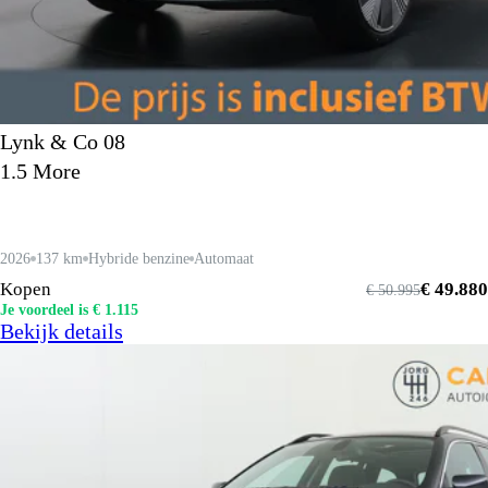
Lynk & Co 08
1.5 More
2026
137 km
Hybride benzine
Automaat
Kopen
€ 49.880
€ 50.995
Je voordeel is € 1.115
Bekijk details