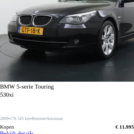
BMW 5-serie Touring
530xi
2009
178.543 km
Benzine
Automaat
Kopen
€ 11.995
Bekijk details