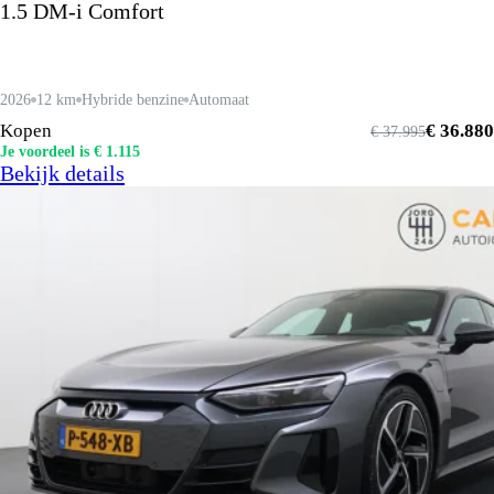
1.5 DM-i Comfort
2026
12 km
Hybride benzine
Automaat
Kopen
€ 36.880
€ 37.995
Je voordeel is € 1.115
Bekijk details