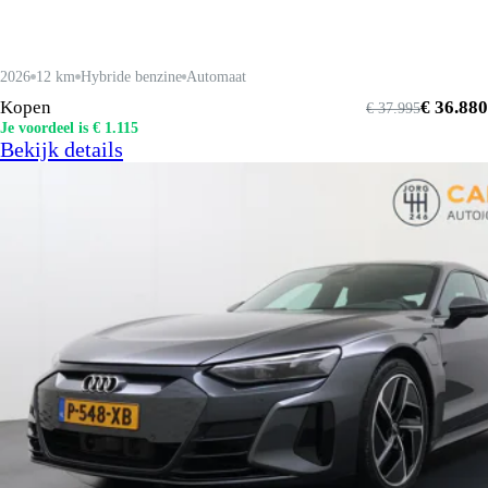
2026
12 km
Hybride benzine
Automaat
Kopen
€ 36.880
€ 37.995
Je voordeel is € 1.115
Bekijk details