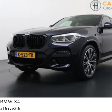
BMW X4
xDrive20i