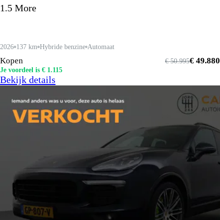
1.5 More
2026
137 km
Hybride benzine
Automaat
Kopen
€ 49.880
€ 50.995
Je voordeel is € 1.115
Bekijk details