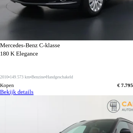
Mercedes-Benz C-klasse
180 K Elegance
2010
149.573 km
Benzine
Handgeschakeld
Kopen
€ 7.795
Bekijk details