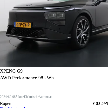
XPENG G9
AWD Performance 98 kWh
2024
69.985 km
Elektrisch
Automaat
Kopen
€ 53.995