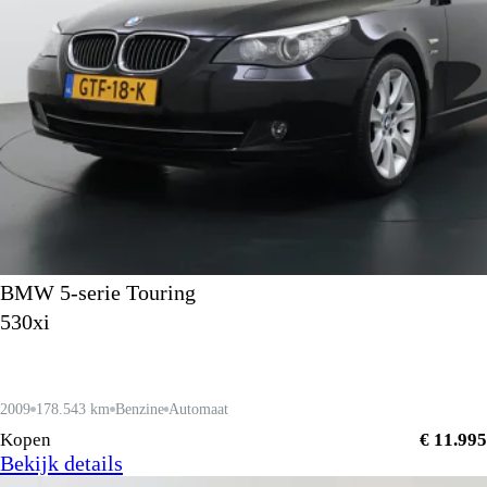
BMW 5-serie Touring
530xi
2009
178.543 km
Benzine
Automaat
Kopen
€ 11.995
Bekijk details