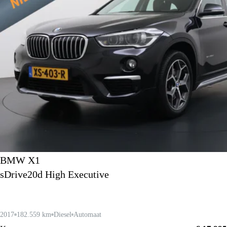
BMW X1
sDrive20d High Executive
2017
182.559 km
Diesel
Automaat