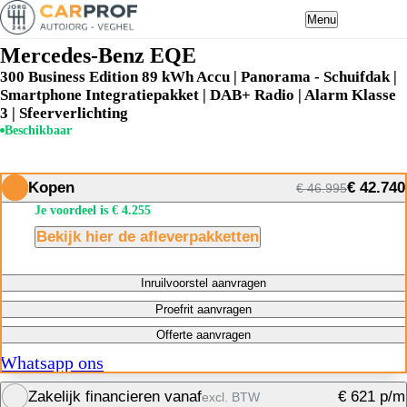
Menu
Mercedes-Benz EQE
300 Business Edition 89 kWh Accu | Panorama - Schuifdak |
Smartphone Integratiepakket | DAB+ Radio | Alarm Klasse
3 | Sfeerverlichting
Beschikbaar
Kopen
€ 42.740
€ 46.995
Je voordeel is € 4.255
Bekijk hier de afleverpakketten
Inruilvoorstel aanvragen
Proefrit aanvragen
Offerte aanvragen
Whatsapp ons
Zakelijk financieren vanaf
€ 621 p/m
excl. BTW