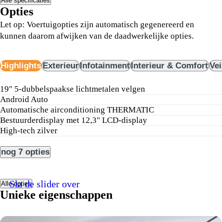
Alle specificaties
Opties
Let op: Voertuigopties zijn automatisch gegenereerd en
kunnen daarom afwijken van de daadwerkelijke opties.
Highlights
Exterieur
Infotainment
Interieur & Comfort
Vei
19" 5-dubbelspaakse lichtmetalen velgen
Android Auto
Automatische airconditioning THERMATIC
Bestuurderdisplay met 12,3" LCD-display
High-tech zilver
nog 7 opties
Sla de slider over
Alle opties
Unieke eigenschappen