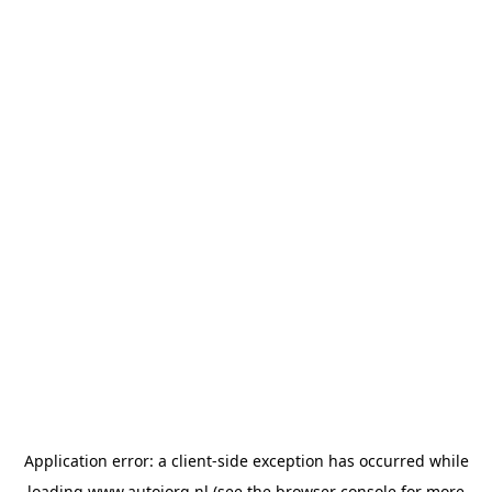
Application error: a
client
-side exception has occurred while
loading
www.autojorg.nl
(see the
browser console
for more