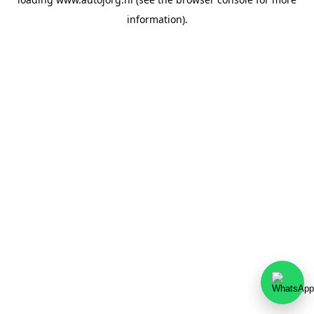
information).
Team Autojorg 👋
✕
Welkom bij Autojorg!
Wij zijn bereikbaar via WhatsApp. Kies de gewenste
afdeling via de knoppen hieronder.