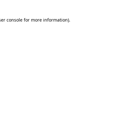
er console
for more information).
Team Autojorg 👋
✕
Welkom bij Autojorg!
Wij zijn bereikbaar via WhatsApp. Kies de gewenste
afdeling via de knoppen hieronder.