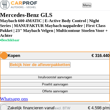
Menu
Mercedes-Benz GLS
Maybach 600 4MATIC | E-Active Body Control | Night
Series | MANUFAKTUR Maybach nappaleder | First Class
Pakket | 23" Maybach Velgen | Multicontour Stoelen Voor +
Achter
Beschikbaar
Kopen
€ 316.440
Bekijk hier de afleverpakketten
Inruilvoorstel aanvragen
Proefrit aanvragen
Offerte aanvragen
Whatsapp ons
Zakelijk financieren vanaf
€ 4.598 p/m
excl. BTW