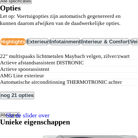
Alle specificaties
Opties
Let op: Voertuigopties zijn automatisch gegenereerd en
kunnen daarom afwijken van de daadwerkelijke opties.
Highlights
Exterieur
Infotainment
Interieur & Comfort
Vei
22" multispaaks lichtmetalen Maybach velgen, zilver/zwart
Actieve afstandsassistent DISTRONIC
Actieve spoorassistent
AMG Line exterieur
Automatische airconditioning THERMOTRONIC achter
nog 21 opties
Sla de slider over
Alle opties
Unieke eigenschappen