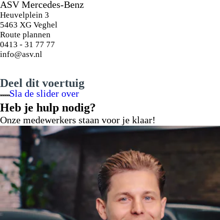
ASV Mercedes-Benz
Heuvelplein 3
5463 XG Veghel
Route plannen
0413 - 31 77 77
info@asv.nl
22" multispaaks lichtmetalen Maybach
velgen, zilver/zwart
Deel dit voertuig
Sla de slider over
Heb je hulp nodig?
Onze medewerkers staan voor je klaar!