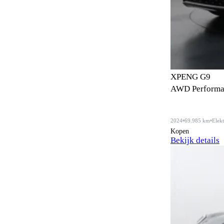
Bandenreparatieset
1
Bandenspanningscontrole
95
Bestuurdersstoel in hoogte
29
verstelbaar
XPENG G9
Bestuurdersstoel met massagefunctie
5
AWD Performa
Bi-xenon verlichting
10
2024
69.985 km
Elekt
Bluetooth
1
Kopen
Bekijk details
Bluetooth carkit
2
Bochtenverlichting
22
Boordcomputer
40
Botspreventiesysteem
79