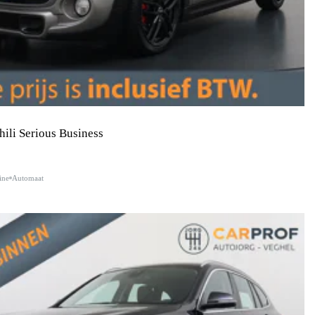
hili Serious Business
ine
Automaat