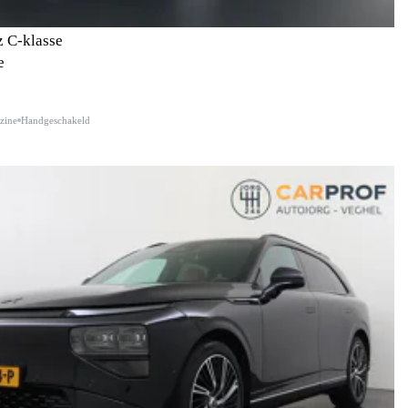
 C-klasse
e
zine
Handgeschakeld