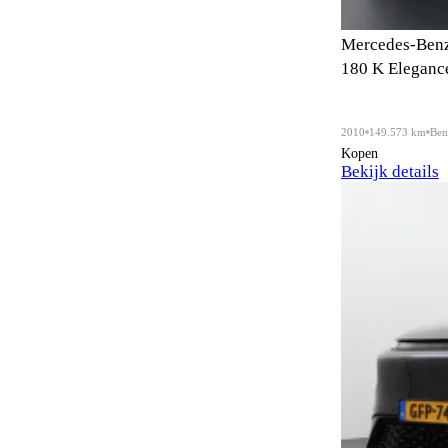
Anti-slipregeling
72
Mercedes-Benz
180 K Eleganc
Antiblokkeersysteem
104
Apple CarPlay
52
2010
149.573 km
Ben
Kopen
Automatisch dimmende
69
Bekijk details
binnenspiegel
Automatisch dimmende
39
buitenspiegels
Automatisch noodremsysteem
76
Automatische dimlichten
73
Automatische parkeerassistent
34
Bagageafdekking
19
Bagagescheidingsnet
7