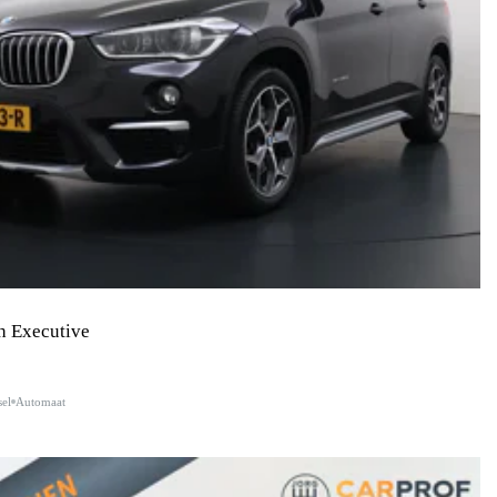
h Executive
sel
Automaat