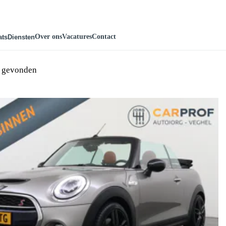
Over ons
Vacatures
Contact
ats
Diensten
n gevonden