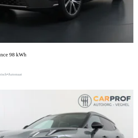
nce 98 kWh
risch
Automaat