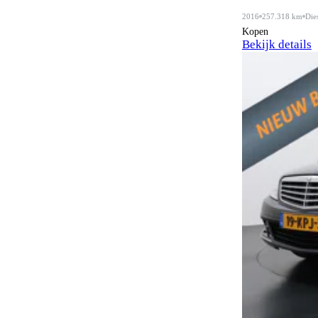
Adaptive cruise control
36
2016
257.318 km
Die
Airbag bestuurder
Kopen
100
Bekijk details
Airbag passagier
100
Airbags achter
1
Airbags voor
1
Airconditioning
14
Airconditioning achter
12
Alarmsysteem
105
Alarmsysteem klasse I
79
Alarmsysteem klasse III
14
Alcantara bekleding
10
Android Auto
53