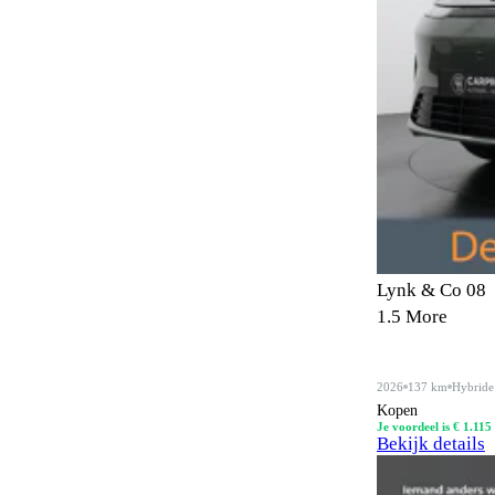
Botswaarschuwingsysteem
61
Buitenspiegels in carrosseriekleur
14
Buitentemperatuurmeter
6
Bumpers in carrosseriekleur
5
CD-wisselaar
3
Carkit
7
Centrale deurvergrendeling
4
Lynk & Co 08
Centrale deurvergrendeling
66
1.5 More
afstandbediend
Climate control
87
2026
137 km
Hybride
Kopen
Comfortstoelen
8
Je voordeel is € 1.115
Bekijk details
Connected services
61