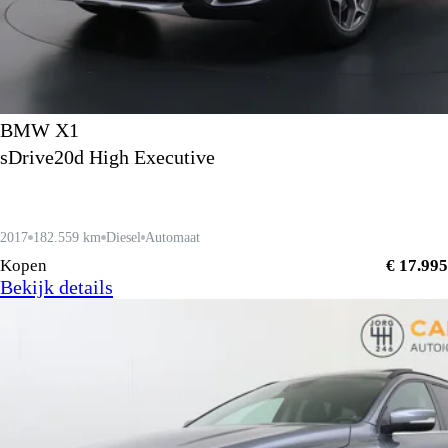
BMW X1
sDrive20d High Executive
2017
182.559 km
Diesel
Automaat
Kopen
€ 17.995
Bekijk details