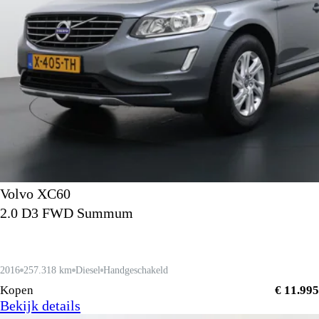
Volvo XC60
2.0 D3 FWD Summum
2016
257.318 km
Diesel
Handgeschakeld
Kopen
€ 11.995
Bekijk details