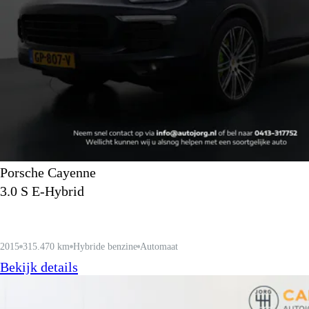
Porsche Cayenne
3.0 S E-Hybrid
2015
315.470 km
Hybride benzine
Automaat
Bekijk details