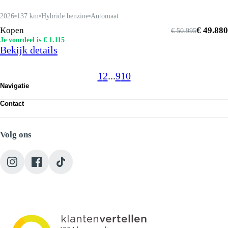
2026
137 km
Hybride benzine
Automaat
Kopen
€ 49.880
€ 50.995
Je voordeel is € 1.115
Bekijk details
1
2
...
9
10
Navigatie
Occasions
Contact
Werkplaats
Route bekijken
Diensten
Heuvelplein 2, 5463 XG Veghel
Over ons
Volg ons
+31 (0) 413 317752
Vacatures
info@autojorg.nl
Contact