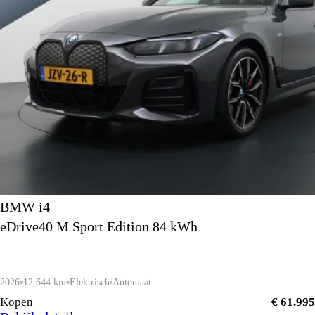
BMW i4
eDrive40 M Sport Edition 84 kWh
2026
12.644 km
Elektrisch
Automaat
Kopen
€ 61.995