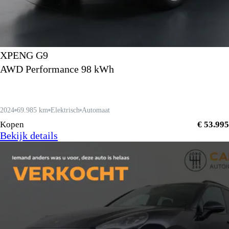
XPENG G9
AWD Performance 98 kWh
2024
69.985 km
Elektrisch
Automaat
Kopen
€ 53.995
Bekijk details