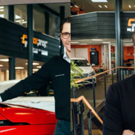
akket inbegrepen. Tegen meerprijs is het AutoJorg Premium Pak