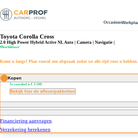
Occasions
Werkpla
Werkplaats
Diensten
Toyota Corolla Cross
Afspraak maken
Inkoop & Taxatie
2.0 High Power Hybrid Active NL Auto | Camera | Navigatie |
Onderhoud & Reparatie
Financieren & Leasen
Beschikbaar
Uitlijning
Verzekeren
Storingsdiagnose
Wielen balanceren
Komt u langs? Plan vooraf een afspraak zodat we alle tijd voor u hebben.
Bandenservice
Airco service
Kopen
Je voordeel is € 3.500
Bekijk hier de afleverpakketten
Financiering aanvragen
Verzekering berekenen