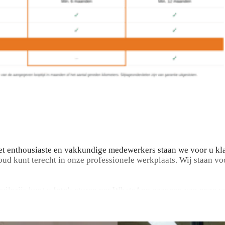
t enthousiaste en vakkundige medewerkers staan we voor u kla
ud kunt terecht in onze professionele werkplaats. Wij staan vo
nruilprijs kunt u foto's sturen per WhatsApp naar een van onze 