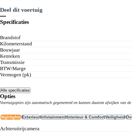
Deel dit voertuig
Specificaties
Mijn auto taxeren
Brandstof
Kilometerstand
Afspraak maken
Bouwjaar
Kenteken
Transmissie
BTW/Marge
Vermogen (pk)
Alle specificaties
Opties
Voertuigopties zijn automatisch gegenereerd en kunnen daarom afwijken van de 
Highlights
Exterieur
Infotainment
Interieur & Comfort
Veiligheid
Ov
achteruitrijcamera