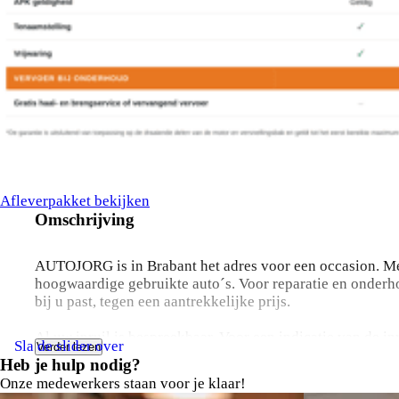
Afleverpakket bekijken
Omschrijving
AUTOJORG is in Brabant het adres voor een occasion. Me
hoogwaardige gebruikte auto´s. Voor reparatie en onderho
bij u past, tegen een aantrekkelijke prijs.
Al uw inruil is bespreekbaar. Voor een indicatie van de i
Sla de slider over
Verder lezen
Bjorn Kuis
+31 (0)6 12081639
Heb je hulp nodig?
Mark van de Voort
op +31 (0)6 53182010
Onze medewerkers staan voor je klaar!
Len Steusfij
op +31 (0)6 82044655