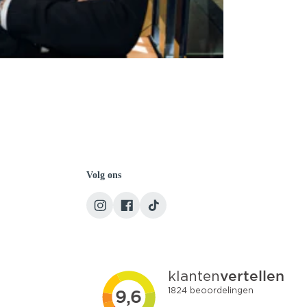
Volg ons
Team Autojorg 👋
✕
Welkom bij Autojorg!
Wij zijn bereikbaar via WhatsApp. Kies de gewenste
afdeling via de knoppen hieronder.