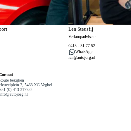
oort
Len Steusfij
Verkoopadviseur
0413 - 31 77 52
WhatsApp
len@autojorg.nl
Contact
Route bekijken
Heuvelplein 2, 5463 XG Veghel
+31 (0) 413 317752
info@autojorg.nl