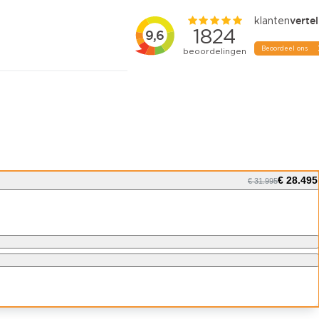
€ 28.495
€ 31.995