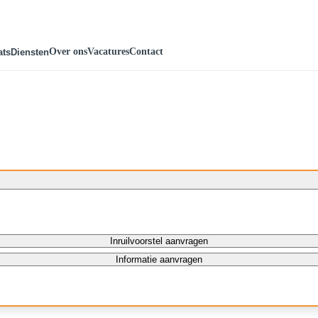
Over ons
Vacatures
Contact
ats
Diensten
Inruilvoorstel aanvragen
Informatie aanvragen