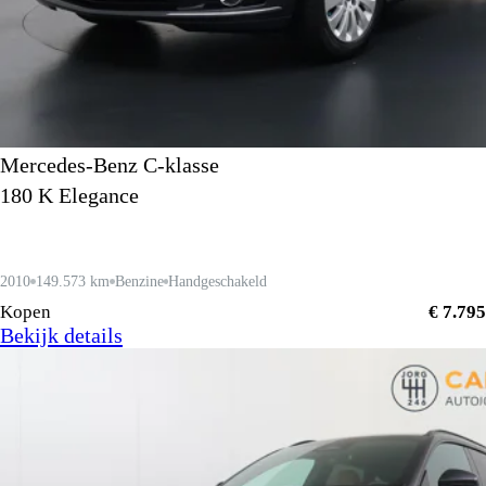
Mercedes-Benz C-klasse
180 K Elegance
2010
149.573 km
Benzine
Handgeschakeld
Kopen
€ 7.795
Bekijk details