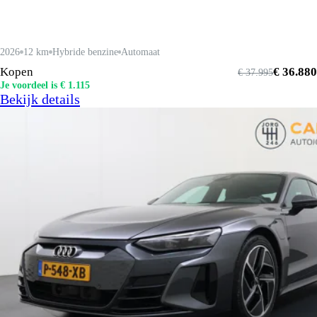
2026
12 km
Hybride benzine
Automaat
Kopen
€ 36.880
€ 37.995
Je voordeel is € 1.115
Bekijk details