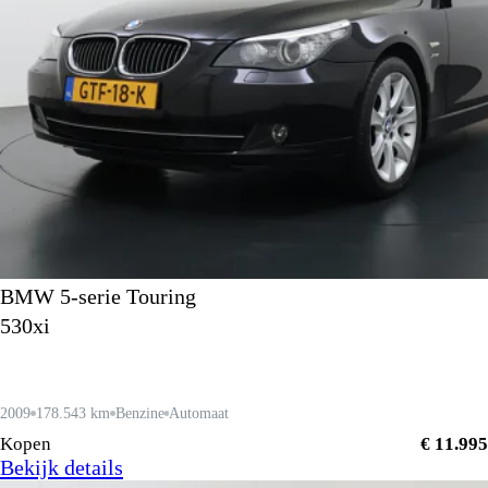
BMW 5-serie Touring
530xi
2009
178.543 km
Benzine
Automaat
Kopen
€ 11.995
Bekijk details