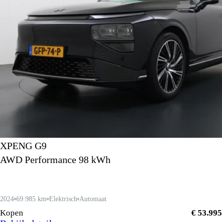
XPENG G9
AWD Performance 98 kWh
2024
69.985 km
Elektrisch
Automaat
Kopen
€ 53.995