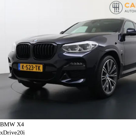
BMW X4
xDrive20i