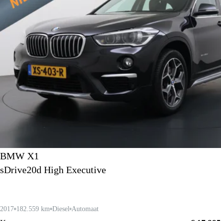
BMW X1
sDrive20d High Executive
2017
182.559 km
Diesel
Automaat