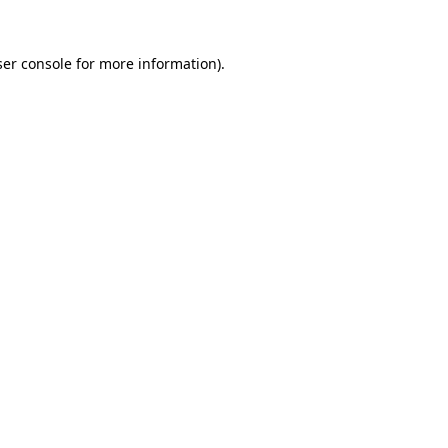
er console
for more information).
Team Autojorg 👋
✕
Welkom bij Autojorg!
Wij zijn bereikbaar via WhatsApp. Kies de gewenste
afdeling via de knoppen hieronder.